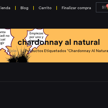
$
0
ienda
Blog
Carrito
Finalizar compra
chardonnay al natural
Inicio
Productos Etiquetados “chardonnay Al Natura